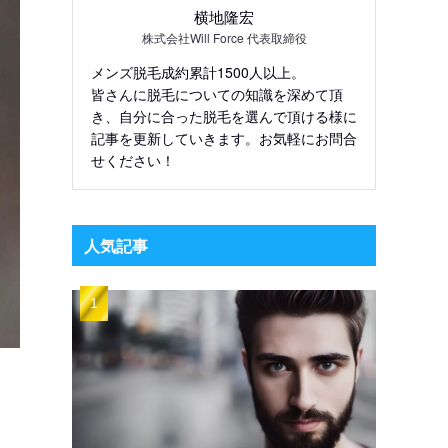
横地隆宏
株式会社Will Force 代表取締役
メンズ脱毛成約累計1500人以上。
皆さんに脱毛についての知識を深めて頂
き、自分に合った脱毛を選んで頂ける様に
記事を更新していきます。お気軽にお問合
せください！
人気記事