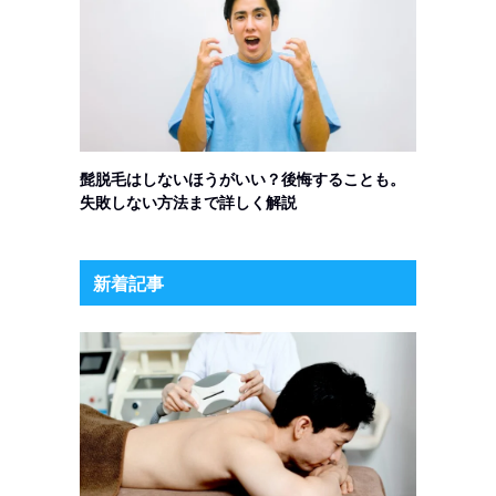
髭脱毛はしないほうがいい？後悔することも。
失敗しない方法まで詳しく解説
新着記事