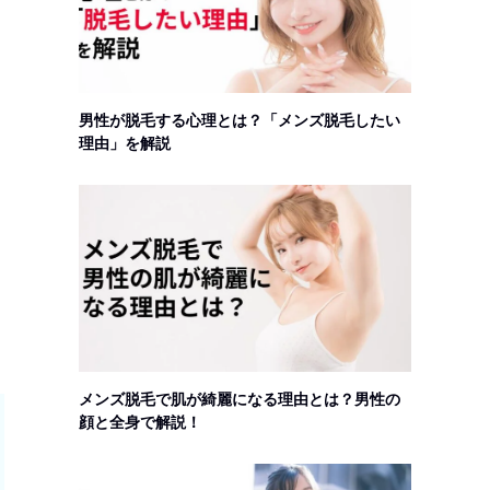
名
男性が脱毛する心理とは？「メンズ脱毛したい
理由」を解説
メンズ脱毛で肌が綺麗になる理由とは？男性の
顔と全身で解説！