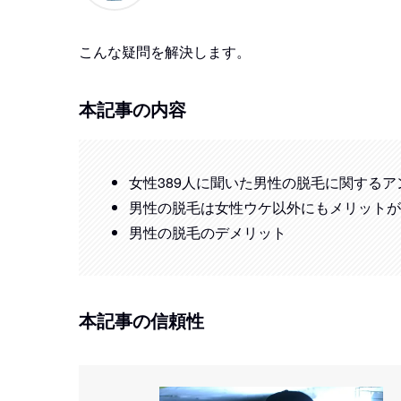
こんな疑問を解決します。
本記事の内容
女性389人に聞いた男性の脱毛に関するア
男性の脱毛は女性ウケ以外にもメリットが
男性の脱毛のデメリット
本記事の信頼性