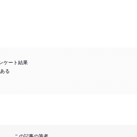
ンケート結果
ある
この記事の筆者